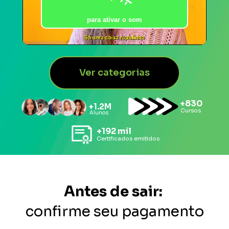
Ver categorias
+830
+1.2M 
Cursos
Alunos
+192 mil
Certificados emitidos
Antes de sair:
confirme seu pagamento