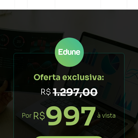
Oferta exclusiva:
1.297,00
 R$
997
R$
Por
à vista