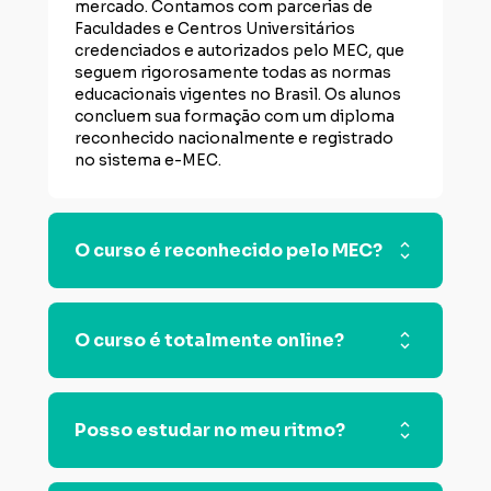
mercado. Contamos com parcerias de 
Faculdades e Centros Universitários 
credenciados e autorizados pelo MEC, que 
seguem rigorosamente todas as normas 
educacionais vigentes no Brasil. Os alunos 
concluem sua formação com um diploma 
reconhecido nacionalmente e registrado 
no sistema e-MEC.
O curso é reconhecido pelo MEC?
Sim! Os cursos técnicos oferecidos na 
plataforma da Edune são realizados em 
O curso é totalmente online?
parceria e executados por instituições de 
ensino credenciadas pela Secretaria de 
Educação, com diplomas reconhecidos 
Sim! Todo o conteúdo é 100% EAD, com 
nacionalmente pelo MEC
videoaulas, apostilas e suporte de tutores.
Posso estudar no meu ritmo?
Sim! O curso é flexível. O aluno organiza 