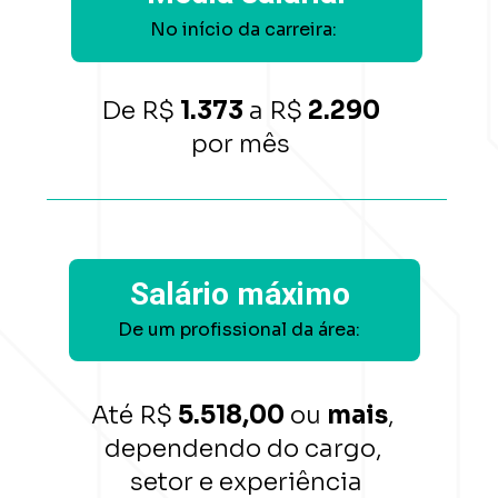
No início da carreira:
De
 R$ 
1.373
 a R$ 
2.290 
por mês 
Salário máximo
De um profissional da área:
Até R$ 
5.518,00 
ou 
mais
, 
dependendo do cargo, 
setor e experiência