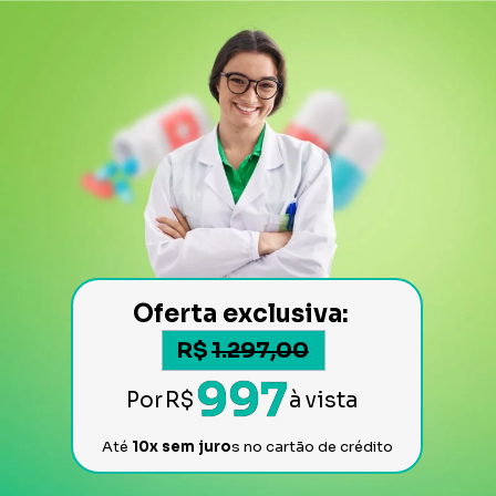
Oferta exclusiva: 
R$
1.297,00
997
à vista 
Por
R$
Até 
10x sem juro
s no cartão de crédito