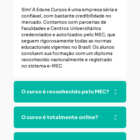
Sim! A Edune Cursos é uma empresa séria e 
confiável, com bastante credibilidade no 
mercado. Contamos com parcerias de 
Faculdades e Centros Universitários 
credenciados e autorizados pelo MEC, que 
seguem rigorosamente todas as normas 
educacionais vigentes no Brasil. Os alunos 
concluem sua formação com um diploma 
reconhecido nacionalmente e registrado 
no sistema e-MEC.
O curso é reconhecido pelo MEC?
Sim! Os cursos técnicos oferecidos na 
plataforma da Edune são realizados em 
O curso é totalmente online?
parceria e executados por instituições de 
ensino credenciadas pela Secretaria de 
Educação, com diplomas reconhecidos 
Sim! Todo o conteúdo é 100% EAD, com 
nacionalmente pelo MEC
videoaulas, apostilas e suporte de tutores.