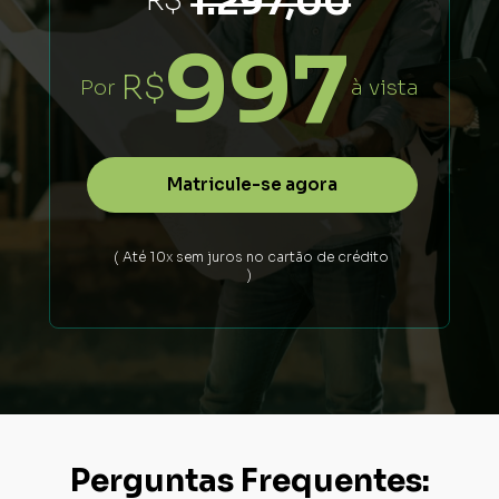
1.297,00
 R$
997
R$
Por
à vista
Matricule-se agora
 ( Até 10x sem juros no cartão de crédito 
) 
Perguntas Frequentes: