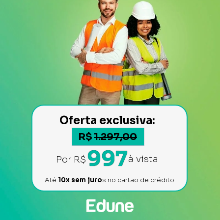
Oferta exclusiva: 
R$
1.297,00
997
à vista 
Por
R$
Até 
10x sem juro
s no cartão de crédito