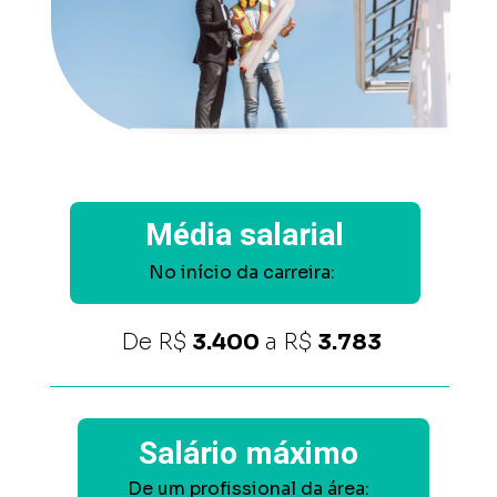
Média salarial
No início da carreira:
De
 R$ 
3.400
 a R$ 
3.783
Salário máximo
De um profissional da área: