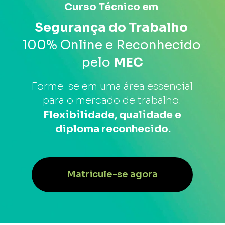
Curso Técnico em 
Segurança do Trabalho
100% Online e Reconhecido 
pelo 
MEC
Forme-se em uma área essencial 
para o mercado de trabalho. 
Flexibilidade, qualidade e 
diploma reconhecido.
Matricule-se agora